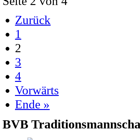
Seite 2 von 4
Zurück
1
2
3
4
Vorwärts
Ende »
BVB Traditionsmannschaft