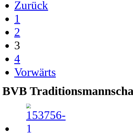
Zurück
1
2
3
4
Vorwärts
BVB Traditionsmannschaft