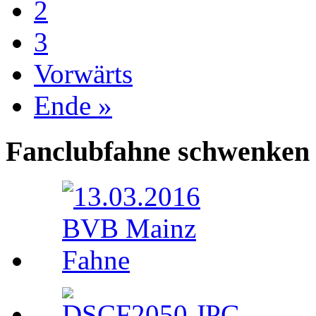
2
3
Vorwärts
Ende »
Fanclubfahne schwenken 