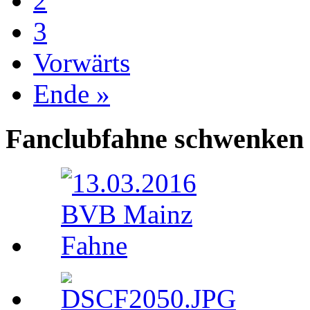
2
3
Vorwärts
Ende »
Fanclubfahne schwenken 