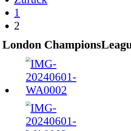
1
2
London ChampionsLeague