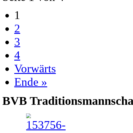
1
2
3
4
Vorwärts
Ende »
BVB Traditionsmannschaft