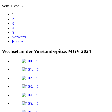
Seite 1 von 5
1
2
3
4
5
Vorwärts
Ende »
Wechsel an der Vorstandsspitze, MGV 2024