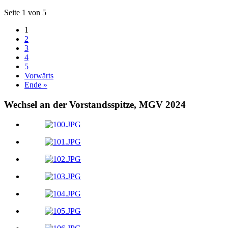
Seite 1 von 5
1
2
3
4
5
Vorwärts
Ende »
Wechsel an der Vorstandsspitze, MGV 2024