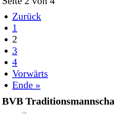
Seite 2 von 4
Zurück
1
2
3
4
Vorwärts
Ende »
BVB Traditionsmannschaft