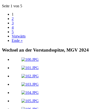
Seite 1 von 5
1
2
3
4
5
Vorwärts
Ende »
Wechsel an der Vorstandsspitze, MGV 2024