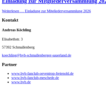
Einladung zur Mitgliederversammlung 20
Weiterlesen …
Einladung zur Mitgliederversammlung 2026
Kontakt
Andreas Köchling
Elisabethstr. 3
57392 Schmallenberg
koechling@bvb-schmallenberger-sauerland.de
Partner
www.bvb-fanclub-oeventrop-freienohl.de
www.bvb-fanclub-meschede.de
www.bvb.de